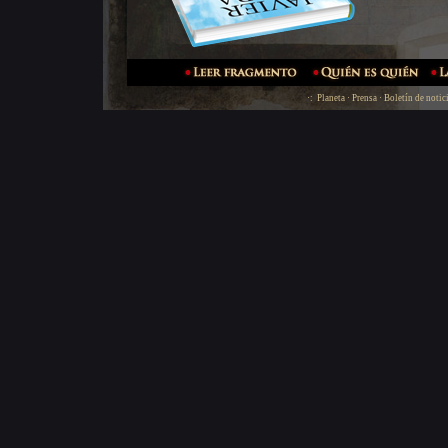
·:
Planeta
·
Prensa
·
Boletín de notic