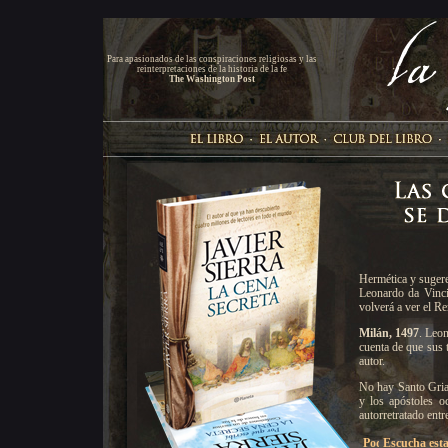
Para apasionados de las conspiraciones religiosas y las
reinterpretaciones de la historia de la fe
The Washington Post
Hermética y sugere
Leonardo da Vinci
volverá a ver el 
Milán, 1497
. Leon
cuenta de que sus 
autor.
No hay Santo Grial
y los apóstoles o
autorretratado entr
Escucha esta