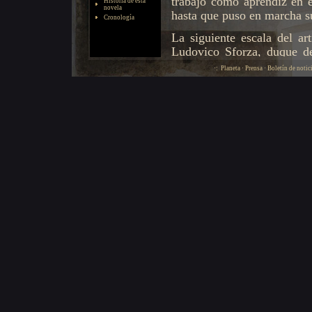
Historia de esta
novela
Cronología
·:
Planeta
·
Prensa
·
Boletín de notic