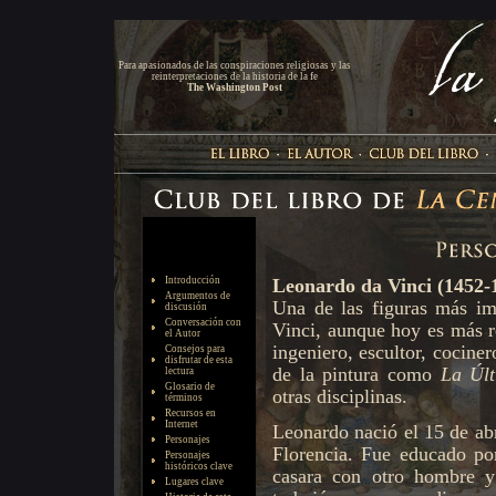
Para apasionados de las conspiraciones religiosas y las
reinterpretaciones de la historia de la fe
The Washington Post
Introducción
Argumentos de
discusión
Conversación con
el Autor
Consejos para
disfrutar de esta
lectura
Glosario de
términos
Recursos en
Internet
Personajes
Personajes
históricos clave
Lugares clave